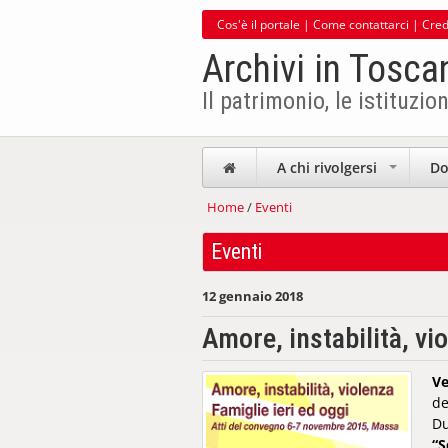
Cos'è il portale
|
Come contattarci
|
Cred
Archivi in Tosca
Il patrimonio, le istituzion
A chi rivolgersi
Do
+
Home
/
Eventi
Eventi
12 gennaio 2018
Amore, instabilità, vi
Ve
de
Du
“S