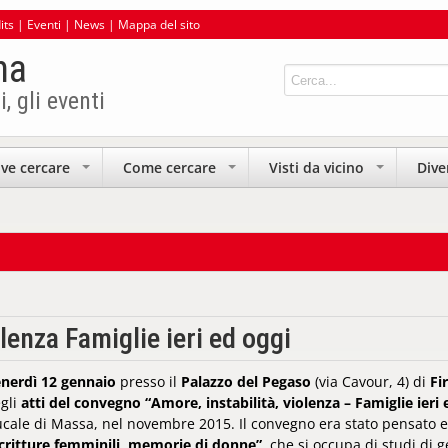
its
|
Eventi
|
News
|
Mappa del sito
na
i, gli eventi
ve cercare
Come cercare
Visti da vicino
Dive
+
+
+
olenza Famiglie ieri ed oggi
nerdì 12 gennaio
presso il
Palazzo del Pegaso
(via Cavour, 4) di
Fi
gli
atti del convegno “Amore, instabilità, violenza – Famiglie ieri 
cale di Massa, nel novembre 2015. Il convegno era stato pensato e
critture femminili, memorie di donne”
, che si occupa di studi di 